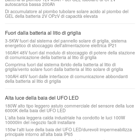
autoscarica bassa 200Ah
Di accumulatore al piombo tubolare solare acido al piombo del
GEL della batteria 2V OPzV di capacità elevata
Fuori dalla batteria al litio di griglia
3-5KW fuori dal sistema del pannello solare di griglia, sistema
energetico di stoccaggio dell'alimentazione elettrica IP21
160AH 48V fuori dal modulo di stoccaggio di potere della stazione
di comunicazione della batteria al litio di griglia
Comprima fuori dal sistema ibrido della batteria al litio di
griglia/vento solare fuori dalla batteria al litio solare di griglia
100AH 48V fuori dalle interfacce di comunicazione abbondanti
della batteria al litio di griglia
Alta luce della baia del UFO LED
180W alto tipo leggero astuto commerciale del sensore della luce
6000K della baia del UFO LED
L'alta baia leggera calda industriale ha condotto le luci 100W
10000lm del negozio facili installare
150w l'alti luce della baia del UFO LED/durevoli impermeabilizza
principale intorno all'alta baia IP65