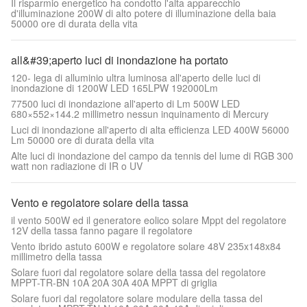
Il risparmio energetico ha condotto l'alta apparecchio
d'illuminazione 200W di alto potere di illuminazione della baia
50000 ore di durata della vita
all&#39;aperto luci di inondazione ha portato
120- lega di alluminio ultra luminosa all'aperto delle luci di
inondazione di 1200W LED 165LPW 192000Lm
77500 luci di inondazione all'aperto di Lm 500W LED
680×552×144.2 millimetro nessun inquinamento di Mercury
Luci di inondazione all'aperto di alta efficienza LED 400W 56000
Lm 50000 ore di durata della vita
Alte luci di inondazione del campo da tennis del lume di RGB 300
watt non radiazione di IR o UV
Vento e regolatore solare della tassa
il vento 500W ed il generatore eolico solare Mppt del regolatore
12V della tassa fanno pagare il regolatore
Vento ibrido astuto 600W e regolatore solare 48V 235x148x84
millimetro della tassa
Solare fuori dal regolatore solare della tassa del regolatore
MPPT-TR-BN 10A 20A 30A 40A MPPT di griglia
Solare fuori dal regolatore solare modulare della tassa del