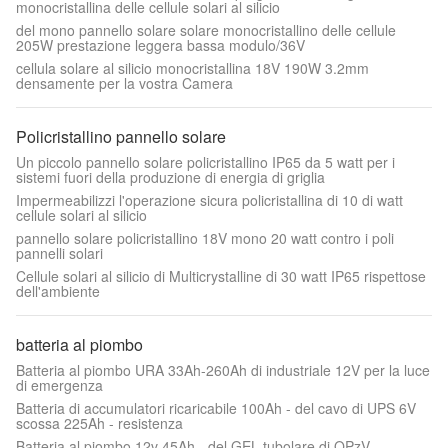
monocristallina delle cellule solari al silicio
del mono pannello solare solare monocristallino delle cellule
205W prestazione leggera bassa modulo/36V
cellula solare al silicio monocristallina 18V 190W 3.2mm
densamente per la vostra Camera
Policristallino pannello solare
Un piccolo pannello solare policristallino IP65 da 5 watt per i
sistemi fuori della produzione di energia di griglia
Impermeabilizzi l'operazione sicura policristallina di 10 di watt
cellule solari al silicio
pannello solare policristallino 18V mono 20 watt contro i poli
pannelli solari
Cellule solari al silicio di Multicrystalline di 30 watt IP65 rispettose
dell'ambiente
batteria al piombo
Batteria al piombo URA 33Ah-260Ah di industriale 12V per la luce
di emergenza
Batteria di accumulatori ricaricabile 100Ah - del cavo di UPS 6V
scossa 225Ah - resistenza
Batteria al piombo 12v 45Ah - del GEL tubolare di OPzV