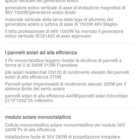
spazio verticale del generatore eolico
generatore eolico verticale di asse di levitazione magnetica di
96V 1500W/generatore eolico ibrido
materiale verticale della lama della lega di alluminio del
generatore eolico a turbina di asse di 1500W 48V Maglev
Il tetto professionale di 48V 1000W ha montato il generatore
eolico verticale IEC61400 di asse approvato
I pannelli solari ad alta efficienza
Il Pv monocristallino leggero riveste la struttura di pannelli a
forma di U di 300W 310W Frameless
pile solari residenziali CN120 di rendimento elevato dei pannelli
solari di alta efficienza 370W
Pannelli solari impermeabili di rendimento elevato 325W per il
sistema ibrido del vento solare
pannelli solari di alta efficienza 440W/pannelli solari fotovoltaici
2115*1052*35 millimetro
modulo solare monocristallino
Cellula monocristallina solare monocristallina del modulo 36V
340W Pv di alta efficienza
installazione facile di 30V 290W di progettazione irregolare