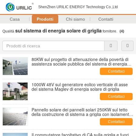
ShenZhen URILIC ENERGY Technology Co.,Ltd
Casa
Prodotti
Chi siamo
Contatti
sul sistema di energia solare di griglia
Qualità
fornitore.
(4)
80KW sul progetto di attenuazione della povertà di
assistenza sociale pubblica del sistema di energia
solare di griglia
Contattaci
1000W 48V sul generatore eolico verticale di asse
del sistema Maglev di energia solare di griglia
Contattaci
Pannello solare dei pannelli solari 250KW sul tetto
della costruzione di sistema a griglia con isolamento
acustico
Contattaci
Il commutatore facoltativo di CA sulla griglia e fuori