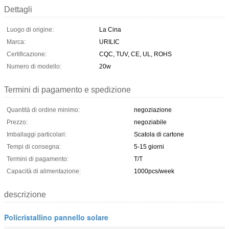
Dettagli
Luogo di origine:
La Cina
Marca:
URILIC
Certificazione:
CQC, TUV, CE, UL, ROHS
Numero di modello:
20w
Termini di pagamento e spedizione
Quantità di ordine minimo:
negoziazione
Prezzo:
negoziabile
Imballaggi particolari:
Scatola di cartone
Tempi di consegna:
5-15 giorni
Termini di pagamento:
T/T
Capacità di alimentazione:
1000pcs/week
descrizione
Policristallino pannello solare