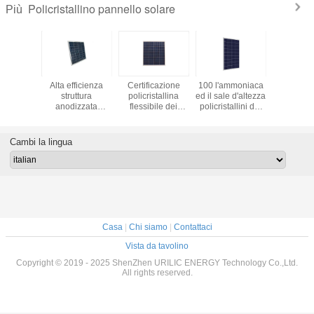
Policristallino pannello solare
Più
solari al
Alta efficienza
Certificazione
100 l'ammoniaca
Un pic
io di
struttura
policristallina
ed il sale d'altezza
pannello 
talline di
anodizzata
flessibile dei
policristallini del
policristal
t IP65
pannello solare
pannelli solari
pannello solare
da 5 watt
ttose
policristallino
ISO9001 del
1050*666*30
sistemi fuo
mbiente
della lega di
silicio di 18V 80W
millimetri di watt
produzio
Cambi la lingua
alluminio di 50
appannano la
energia di
watt
resistenza
Casa
|
Chi siamo
|
Contattaci
Vista da tavolino
Copyright © 2019 - 2025 ShenZhen URILIC ENERGY Technology Co.,Ltd.
All rights reserved.