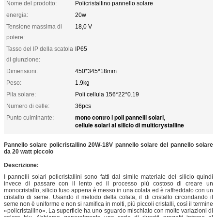
Nome del prodotto:
Policristallino pannello solare
energia:
20w
Tensione massima di
18,0 V
potere:
Tasso del IP della scatola
IP65
di giunzione:
Dimensioni:
450*345*18mm
Peso:
1.9kg
Pila solare:
Poli cellula 156*22*0.19
Numero di celle:
36pcs
mono contro i poli pannelli solari
Punto culminante:
,
cellule solari al silicio di multicrystalline
Pannello solare policristallino 20W-18V pannello solare del pannello solare
da 20 watt piccolo
Descrizione:
I pannelli solari policristallini sono fatti dal simile materiale del silicio quindi
invece di passare con il lento ed il processo più costoso di creare un
monocristallo, silicio fuso appena è messo in una colata ed è raffreddato con un
cristallo di seme. Usando il metodo della colata, il di cristallo circondando il
seme non è uniforme e non si ramifica in molti, più piccoli cristalli, così il termine
«policristallino». La superficie ha uno sguardo mischiato con molte variazioni di