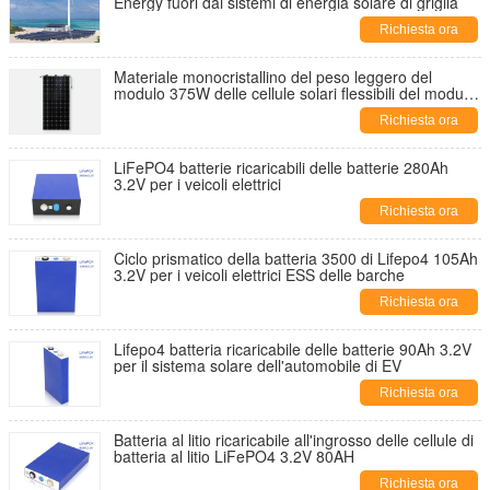
Energy fuori dai sistemi di energia solare di griglia
Richiesta ora
Materiale monocristallino del peso leggero del
modulo 375W delle cellule solari flessibili del modulo
72
Richiesta ora
LiFePO4 batterie ricaricabili delle batterie 280Ah
3.2V per i veicoli elettrici
Richiesta ora
Ciclo prismatico della batteria 3500 di Lifepo4 105Ah
3.2V per i veicoli elettrici ESS delle barche
Richiesta ora
Lifepo4 batteria ricaricabile delle batterie 90Ah 3.2V
per il sistema solare dell'automobile di EV
Richiesta ora
Batteria al litio ricaricabile all'ingrosso delle cellule di
batteria al litio LiFePO4 3.2V 80AH
Richiesta ora