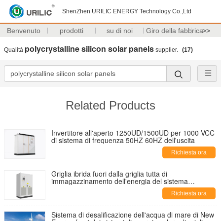
ShenZhen URILIC ENERGY Technology Co.,Ltd
Benvenuto
prodotti
su di noi
Giro della fabbrica
>>
polycrystalline silicon solar panels
Qualità
supplier.
(17)
Related Products
Invertitore all'aperto 1250UD/1500UD per 1000 VCC
di sistema di frequenza 50HZ 60HZ dell'uscita
Richiesta ora
Griglia ibrida fuori dalla griglia tutta di
immagazzinamento dell'energia del sistema
energetico in un U-HES30-150 a macchina
Richiesta ora
Sistema di desalificazione dell'acqua di mare di New