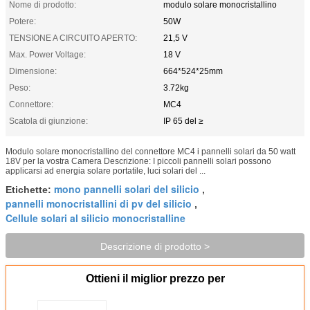
Nome di prodotto:
modulo solare monocristallino
Potere:
50W
TENSIONE A CIRCUITO APERTO:
21,5 V
Max. Power Voltage:
18 V
Dimensione:
664*524*25mm
Peso:
3.72kg
Connettore:
MC4
Scatola di giunzione:
IP 65 del ≥
Modulo solare monocristallino del connettore MC4 i pannelli solari da 50 watt
18V per la vostra Camera Descrizione: I piccoli pannelli solari possono
applicarsi ad energia solare portatile, luci solari del ...
mono pannelli solari del silicio
Etichette:
,
pannelli monocristallini di pv del silicio
,
Cellule solari al silicio monocristalline
Descrizione di prodotto >
Ottieni il miglior prezzo per