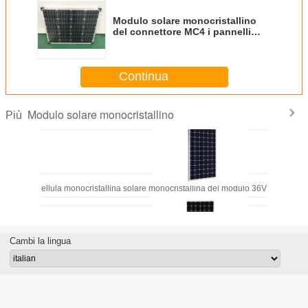
Modulo solare monocristallino
del connettore MC4 i pannelli
solari da 50 watt 18V per la vostra
Camera
Continua
Modulo solare monocristallino
Più
Cellula monocristallina solare monocristallina del modulo 36V 340W Pv di
Cambi la lingua
cellula solare al silicio monocristallina 18V 190W 3.2mm densamente per