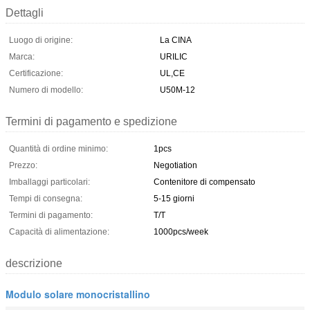
Dettagli
Luogo di origine:
La CINA
Marca:
URILIC
Certificazione:
UL,CE
Numero di modello:
U50M-12
Termini di pagamento e spedizione
Quantità di ordine minimo:
1pcs
Prezzo:
Negotiation
Imballaggi particolari:
Contenitore di compensato
Tempi di consegna:
5-15 giorni
Termini di pagamento:
T/T
Capacità di alimentazione:
1000pcs/week
descrizione
Modulo solare monocristallino