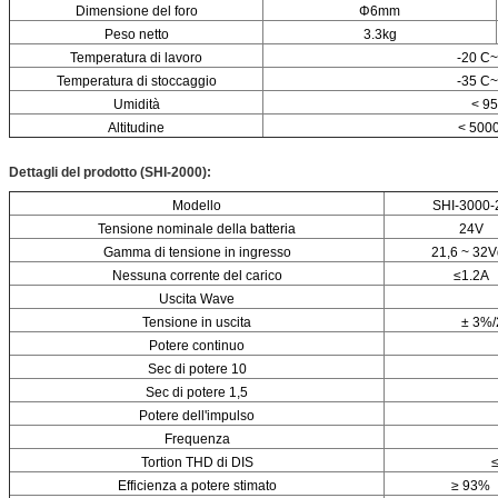
Dimensione del foro
Φ6mm
Peso netto
3.3kg
Temperatura di lavoro
-20 C~
Temperatura di stoccaggio
-35 C~
Umidità
< 95
Altitudine
< 500
Dettagli del prodotto (SHI-2000):
Modello
SHI-3000-
Tensione nominale della batteria
24V
Gamma di tensione in ingresso
21,6 ~ 32V
Nessuna corrente del carico
≤1.2A
Uscita Wave
Tensione in uscita
± 3%/
Potere continuo
Sec di potere 10
Sec di potere 1,5
Potere dell'impulso
Frequenza
Tortion THD di DIS
≤
Efficienza a potere stimato
≥ 93%