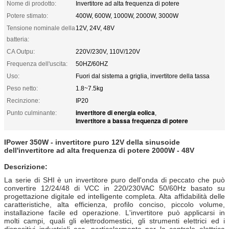
Nome di prodotto:
Invertitore ad alta frequenza di potere
Potere stimato:
400W, 600W, 1000W, 2000W, 3000W
Tensione nominale della
12V, 24V, 48V
batteria:
CA Outpu:
220V/230V, 110V/120V
Frequenza dell'uscita:
50HZ/60HZ
Uso:
Fuori dal sistema a griglia, invertitore della tassa
Peso netto:
1.8~7.5kg
Recinzione:
IP20
invertitore di energia eolica
Punto culminante:
,
Invertitore a bassa frequenza di potere
IPower 350W - invertitore puro 12V della sinusoide
dell'invertitore ad alta frequenza di potere 2000W - 48V
Descrizione:
La serie di SHI è un invertitore puro dell'onda di peccato che può
convertire 12/24/48 di VCC in 220/230VAC 50/60Hz basato su
progettazione digitale ed intelligente completa. Alta affidabilità delle
caratteristiche, alta efficienza, profilo conciso, piccolo volume,
installazione facile ed operazione. L'invertitore può applicarsi in
molti campi, quali gli elettrodomestici, gli strumenti elettrici ed i
dispositivi industriali ecc, particolarmente per la centrale elettrica