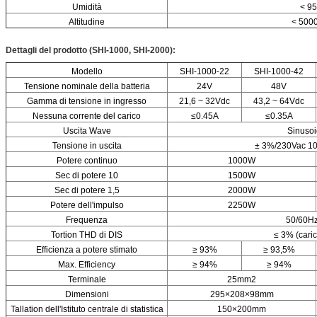
Umidità
< 95
Altitudine
< 500
Dettagli del prodotto (SHI-1000, SHI-2000):
Modello
SHI-1000-22
SHI-1000-42
Tensione nominale della batteria
24V
48V
Gamma di tensione in ingresso
21,6 ~ 32Vdc
43,2 ~ 64Vdc
Nessuna corrente del carico
≤0.45A
≤0.35A
Uscita Wave
Sinusoi
Tensione in uscita
± 3%/230Vac 10
Potere continuo
1000W
Sec di potere 10
1500W
Sec di potere 1,5
2000W
Potere dell'impulso
2250W
Frequenza
50/60Hz
Tortion THD di DIS
≤ 3% (caric
Efficienza a potere stimato
≥ 93%
≥ 93,5%
Max. Efficiency
≥ 94%
≥ 94%
Terminale
25mm2
Dimensioni
295×208×98mm
Tallation dell'Istituto centrale di statistica
150×200mm