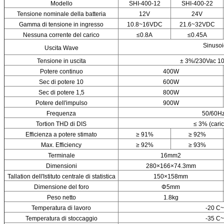
Modello
SHI-400-12
SHI-400-22
Tensione nominale della batteria
12V
24V
Gamma di tensione in ingresso
10.8~16VDC
21.6~32VDC
Nessuna corrente del carico
≤0.8A
≤0.45A
Sinusoi
Uscita Wave
Tensione in uscita
± 3%/230Vac 10
Potere continuo
400W
Sec di potere 10
600W
Sec di potere 1,5
800W
Potere dell'impulso
900W
Frequenza
50/60Hz
Tortion THD di DIS
≤ 3% (caric
Efficienza a potere stimato
≥ 91%
≥ 92%
Max. Efficiency
≥ 92%
≥ 93%
Terminale
16mm2
Dimensioni
280×166×74.3mm
Tallation dell'Istituto centrale di statistica
150×158mm
Dimensione del foro
Φ5mm
Peso netto
1.8kg
Temperatura di lavoro
-20 C~
Temperatura di stoccaggio
-35 C~