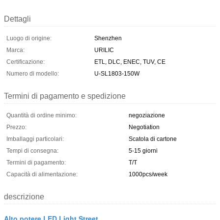
Dettagli
Luogo di origine:
Shenzhen
Marca:
URILIC
Certificazione:
ETL, DLC, ENEC, TUV, CE
Numero di modello:
U-SL1803-150W
Termini di pagamento e spedizione
Quantità di ordine minimo:
negoziazione
Prezzo:
Negotiation
Imballaggi particolari:
Scatola di cartone
Tempi di consegna:
5-15 giorni
Termini di pagamento:
T/T
Capacità di alimentazione:
1000pcs/week
descrizione
Alto potere LED Light Street