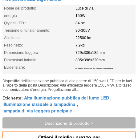
Nome del prodotto:
Luce di via
energia:
150W
Qty del LED.:
84 pc
Tensione di funzionamento:
90-305V
Alto lume:
22500 lm
Peso netto:
7.9kg
Dimensione leggera:
729x336x185mm
Dimensioni imballo:
805x396x220mm
Evidenziare:
,
Alta iluminazione pubblica del lume LED
illuminazione stradale a lampadina
Dispositivi dell'iluminazione pubblica di alto potere di 150 watt LED per le luci
all'aperto della posta Descrizione: Alta efficienza leggera 150LM/W, alto tasso
economizzatore d'energia. Progettazione all...
Alta iluminazione pubblica del lume LED
Etichette:
,
illuminazione stradale a lampadina
,
lampada di via leggera principale
Descrizione di prodotto >
Ottieni il miglior prezzo per