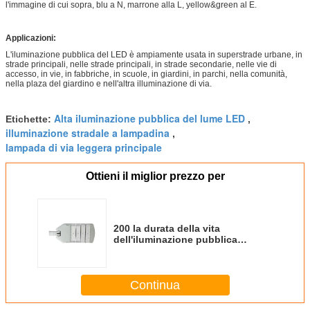
l'immagine di cui sopra, blu a N, marrone alla L, yellow&green al E.
Applicazioni:
L'iluminazione pubblica del LED è ampiamente usata in superstrade urbane, in
strade principali, nelle strade principali, in strade secondarie, nelle vie di
accesso, in vie, in fabbriche, in scuole, in giardini, in parchi, nella comunità,
nella plaza del giardino e nell'altra illuminazione di via.
Alta iluminazione pubblica del lume LED
Etichette:
,
illuminazione stradale a lampadina
,
lampada di via leggera principale
Ottieni il miglior prezzo per
200 la durata della vita
dell'iluminazione pubblica
50000H di alto potere di watt LED
resistente muore fusion
d'alluminio
Continua