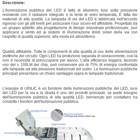
Descrizione:
L'iluminazione pubblica del LED è fatta di alluminio fuso sotto pressione
resistente con il radiatore integrato e la lente di vetro temperata. È fatta dei
materiali di alta qualità. La lampada di via del LED è fabbricata nell'accordo
rigoroso con gli alti livelli per assicurare l'uso sicuro ed affidabile. Progettato da
un gruppo addetto alla progettazione di design industriale professionale, può
applicarsi a vento ed ai sistemi di illuminazione ibridi solari della via con
l'aspetto di qualità superiore, alla moda ed atmosferico.
Qualità affidabile. Tutte le componenti di alta qualità di uso delle alimentazioni
elettriche del circuito. Ogni LED ha protezione separata di sovracorrente, così là
non è necessità di preoccuparsi per danno. L'alta efficienza leggera, facendo
uso del ≥ 100LM dei chip, può conservare più di 75% di energia confrontata
alle lampade ad alta pressione tradizionali del sodio. Le iluminazioni pubbliche
principali presentano un chiaro vantaggio sopra le lampade tradizionali.
L'energia di URILIC è un fornitore delle iluminazioni pubbliche del LED, luce
del LED per la via e la strada è uno dei prodotti principali, se avete bisogno
dell'iluminazione pubblica di alta qualità LED, benvenuto per contattarci ha
condotto i fornitori dell'iluminazione pubblica.