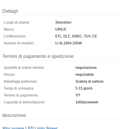
Dettagli
Luogo di origine:
Shenzhen
Marca:
URILIC
Certificazione:
ETL, DLC, ENEC, TUV, CE
Numero di modello:
U-SL1604-200W
Termini di pagamento e spedizione
Quantità di ordine minimo:
negoziazione
Prezzo:
negoziabile
Imballaggi particolari:
Scatola di cartone
Tempi di consegna:
5-15 giorni
Termini di pagamento:
T/T
Capacità di alimentazione:
1000pcs/week
descrizione
Alto potere LED Light Street