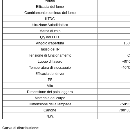
Potere
Efficacia del lume
Cambiamento continuo del lume
Il TDC
Istruzione Autodidattica
Marca di chip
Qty del LED.
Angolo d'apertura
150
Tasso del IP
Tensione di funzionamento
C
Luogo di lavoro
-40°
Temperatura di stoccaggio
-40°
Efficacia del driver
PF
Vita
Dimensione del palo leggero
Materiale del corpo
Dimensione della lampada
758*3
Cartone
790*38
N.W.
Curva di distribuzione: