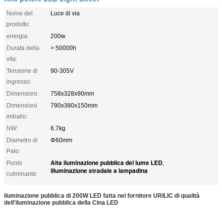
Nome del
Luce di via
prodotto:
energia:
200w
Durata della
> 50000h
vita:
Tensione di
90-305V
ingresso:
Dimensioni:
758x328x90mm
Dimensioni
790x380x150mm
imballo:
NW:
6.7kg
Diametro di
Φ60mm
Palo:
Alta iluminazione pubblica del lume LED
Punto
,
illuminazione stradale a lampadina
culminante:
iluminazione pubblica di 200W LED fatta nel fornitore URILIC di qualità
dell'iluminazione pubblica della Cina LED