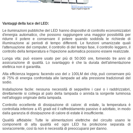
Vantaggi della luce del LED:
Le iluminazioni pubbliche del LED hanno dispositivi di controllo economizzatori
d'energia automatico, che possono raggiungere una maggior possibilità per
ridurre il potere e conservare il potere quando soddisfa le richieste di
illuminazione ai periodi di tempo differenti. Le funzioni umanizzate quali
l'attenuazione del computer, il controllo di del tempo fase, il controllo leggero, il
controllo della temperatura e l'ispezione automatica possono essere realizzate.
Lunga vita: può essere usato per più di 50.000 ore, fornendo tre anni di
assicurazione di qualità. Lo svantaggio è che la durata dell'alimentazione
elettrica non è garantita.
Alta efficienza leggera: facendo uso del ≥ 100LM dei chip, può conservare più
di 75% di energia confrontata alle lampade ad alta pressione tradizionali del
sodio.
Installazione facile: nessuna necessità di seppellire i cavi o i raddrizzatori,
direttamente si collega al palo della lampada o annida la sorgente luminosa
nell'alloggio originale della lampada.
Controllo eccellente di dissipazione di calore: di estate, la temperatura è
controllata inferiore a 45 gradi ed il raffreddamento passivo è adottato, in modo
dalla garanzia di dissipazione di calore di estate è insufficiente.
Qualità affidabile: Tutte le alimentazioni elettriche del circuito usano le
componenti di alta qualità ed ogni LED ha protezione separata di
sovracorrente, così là non è necessità di preoccuparsi per danno.