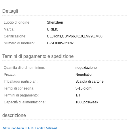
Dettagli
Luogo di origine:
Shenzhen
Marca:
URILIC
Certificazione:
CE,Rohs,CB/IP66,IK10,LM79,LM80
Numero di modello:
U-SL0305-250W
Termini di pagamento e spedizione
Quantità di ordine minimo:
negoziazione
Prezzo:
Negotiation
Imballaggi particolari:
Scatola di cartone
Tempi di consegna:
5-15 giorni
Termini di pagamento:
T/T
Capacità di alimentazione:
1000pcs/week
descrizione
Alto potere LED Light Street