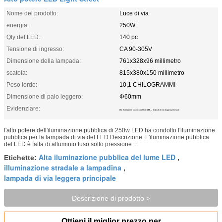
Nome del prodotto:
Luce di via
energia:
250W
Qty del LED.:
140 pc
Tensione di ingresso:
CA 90-305V
Dimensione della lampada:
761x328x96 millimetro
scatola:
815x380x150 millimetro
Peso lordo:
10,1 CHILOGRAMMI
Dimensione di palo leggero:
Φ60mm
Evidenziare:
,
Alta iluminazione pubblica del lume LED
lampada di via leggera principale
l'alto potere dell'iluminazione pubblica di 250w LED ha condotto l'iluminazione
pubblica per la lampada di via del LED Descrizione: L'iluminazione pubblica
del LED è fatta di alluminio fuso sotto pressione ...
Alta iluminazione pubblica del lume LED
Etichette:
,
illuminazione stradale a lampadina
,
lampada di via leggera principale
Descrizione di prodotto >
Ottieni il miglior prezzo per