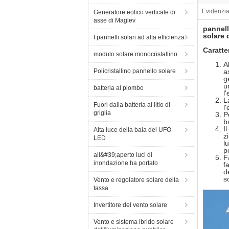
Evidenzia
Generatore eolico verticale di
asse di Maglev
pannell
solare d
I pannelli solari ad alta efficienza
Caratte
modulo solare monocristallino
A
Policristallino pannello solare
a
g
u
batteria al piombo
l
L
Fuori dalla batteria al litio di
l
griglia
P
b
I
Alta luce della baia del UFO
z
LED
l
p
all&#39;aperto luci di
F
inondazione ha portato
f
d
s
Vento e regolatore solare della
tassa
Invertitore del vento solare
Vento e sistema ibrido solare