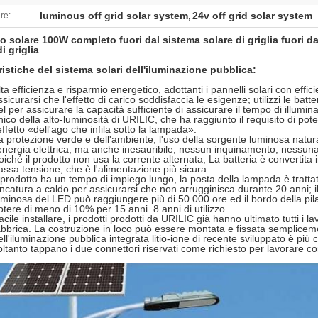
luminous off grid solar system
24v off grid solar system
re:
,
o solare 100W completo fuori dal sistema solare di griglia fuori d
i griglia
ristiche del sistema solari dell'iluminazione pubblica:
lta efficienza e risparmio energetico, adottanti i pannelli solari con effi
ssicurarsi che l'effetto di carico soddisfaccia le esigenze; utilizzi le batteri
el per assicurare la capacità sufficiente di assicurare il tempo di illumin
nico della alto-luminosità di URILIC, che ha raggiunto il requisito di pot
'effetto «dell'ago che infila sotto la lampada».
a protezione verde e dell'ambiente, l'uso della sorgente luminosa natu
'energia elettrica, ma anche inesauribile, nessun inquinamento, nessuna
oiché il prodotto non usa la corrente alternata, La batteria è convertita
assa tensione, che è l'alimentazione più sicura.
l prodotto ha un tempo di impiego lungo, la posta della lampada è trattat
incatura a caldo per assicurarsi che non arrugginisca durante 20 anni; 
uminosa del LED può raggiungere più di 50.000 ore ed il bordo della pil
otere di meno di 10% per 15 anni. 8 anni di utilizzo.
acile installare, i prodotti prodotti da URILIC già hanno ultimato tutti i l
abbrica. La costruzione in loco può essere montata e fissata sempliceme
ell'iluminazione pubblica integrata litio-ione di recente sviluppato è più 
oltanto tappano i due connettori riservati come richiesto per lavorare c