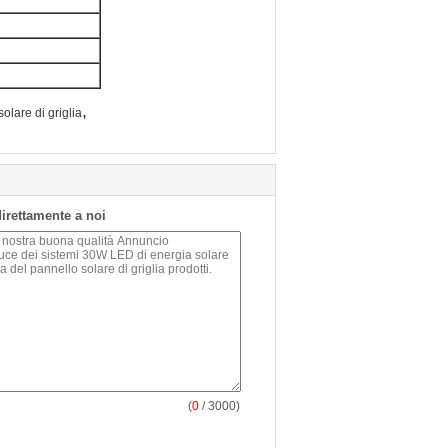
,
olare di griglia
 direttamente a noi
(
0
/ 3000)