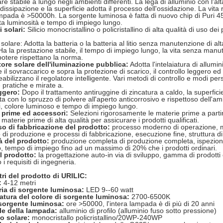
re stabile a lungo negli ambienti differenti. La lega di alluminio con l'al
dissipazione e la superficie adotta il processo dell'ossidazione. La vita 
mpada è >50000h. La sorgente luminosa è fatta di nuovo chip di Puri 45
lta luminosità e tempo di impiego lungo.
 solari:
Silicio monocristallino o policristallino di alta qualità di uso dei
 solare: Adotta la batteria o la batteria al litio senza manutenzione di al
Ha la prestazione stabile, il tempo di impiego lungo, la vita senza manut
 potere rispettano la norma.
ore solare dell'iluminazione pubblica:
Adotta l'intelaiatura di allumin
 il sovraccarico e sopra la protezione di scarico, il controllo leggero ed 
bilizzano il regolatore intelligente. Vari metodi di controllo e modi per
e pratiche e mirate a.
ggero:
Dopo il trattamento antiruggine di zincatura a caldo, la superficie
a con lo spruzzo di polvere all'aperto anticorrosivo e rispettoso dell'
i, colore luminoso e tempo di impiego lungo.
 prime ed accessori:
Selezioni rigorosamente le materie prime a partir
e materie prime di alta qualità per assicurare i prodotti qualificati.
o di fabbricazione del prodotto:
processo moderno di operazione, ma
 di produzione e processi di fabbricazione, esecuzione fine, struttura di
tà del prodotto:
produzione completa di produzione completa, ispezione c
, tempo di impiego fino ad un massimo di 20% che i prodotti ordinari.
el prodotto:
la progettazione auto-in via di sviluppo, gamma di prodott
i requisiti di ingegneria.
ri del prodotto di URILIC:
:
4-12 metri
ia di sorgente luminosa:
LED 9--60 watt
tura del colore di sorgente luminosa:
2700-6500K
 sorgente luminosa:
ore >50000, l'intera lampada è di più di 20 anni
le della lampada:
alluminio di profilo (alluminio fuso sotto pressione)
o solare:
monocristallo policristallino/20WP-240WP