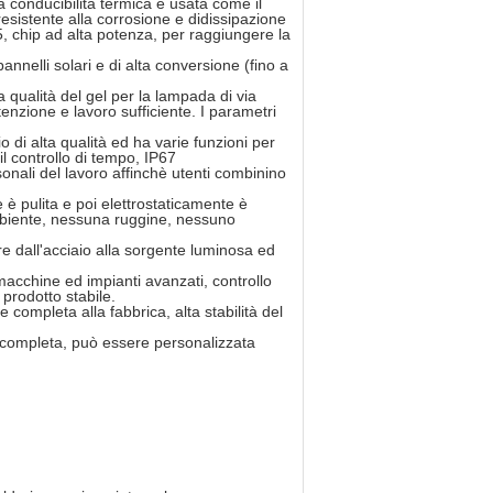
ta conducibilità termica è usata come il
resistente alla corrosione e didissipazione
, chip ad alta potenza, per raggiungere la
 pannelli solari e di alta conversione (fino a
ta qualità del gel per la lampada di via
enzione e lavoro sufficiente. I parametri
io di alta qualità ed ha varie funzioni per
il controllo di tempo, IP67
sonali del lavoro affinchè utenti combinino
 è pulita e poi elettrostaticamente è
ambiente, nessuna ruggine, nessuno
e dall'acciaio alla sorgente luminosa ed
cchine ed impianti avanzati, controllo
 prodotto stabile.
ompleta alla fabbrica, alta stabilità del
i completa, può essere personalizzata