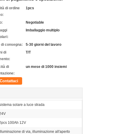
tà di ordine
1pcs
o:
o:
Negotiable
laggi
Imballaggio multiplo
olari:
 di consegna:
5-30 giorni del lavoro
i di
T/T
ento:
ità di
un mese di 1000 insiemi
ntazione:
Contattaci
sistema solare a luce strada
24V
2pcs 100Ah 12V
Illuminazione di via, illuminazione all'aperto