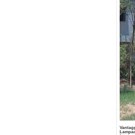
Vantagg
Lampad