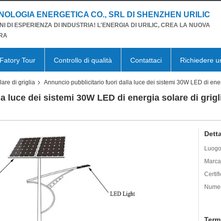
NOLOGIA ENERGETICA CO., SRL DI SHENZHEN URILIC
NI DI ESPERIENZA DI INDUSTRIA! L'ENERGIA DI URILIC, CREA LA NUOVA
RA
Fatory Tour
Controllo di qualità
Contattaci
Richiedere u
are di griglia
Annuncio pubblicitario fuori dalla luce dei sistemi 30W LED di ener
a luce dei sistemi 30W LED di energia solare di grigl
Detta
Luogo 
Marca
Certif
Numer
Term