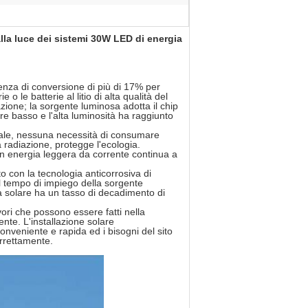
alla luce dei sistemi 30W LED di energia
cienza di conversione di più di 17% per
e o le batterie al litio di alta qualità del
azione; la sorgente luminosa adotta il chip
ere basso e l'alta luminosità ha raggiunto
rale, nessuna necessità di consumare
 radiazione, protegge l'ecologia.
 in energia leggera da corrente continua a
o con la tecnologia anticorrosiva di
il tempo di impiego della sorgente
a solare ha un tasso di decadimento di
avori che possono essere fatti nella
nte. L'installazione solare
conveniente e rapida ed i bisogni del sito
orrettamente.