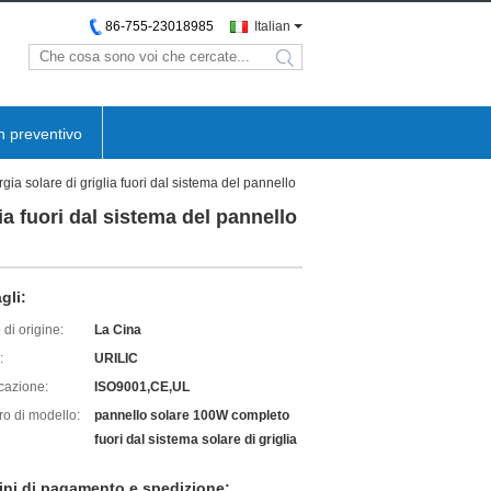
86-755-23018985
Italian
n preventivo
gia solare di griglia fuori dal sistema del pannello
ia fuori dal sistema del pannello
gli:
di origine:
La Cina
:
URILIC
icazione:
ISO9001,CE,UL
o di modello:
pannello solare 100W completo
fuori dal sistema solare di griglia
ini di pagamento e spedizione: