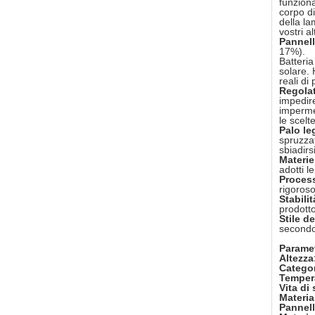
funziona
corpo di
della la
vostri a
Pannelli
17%).
Batteria
solare. 
reali di
Regolat
impedire
impermea
le scelt
Palo le
spruzzat
sbiadirs
Materie
adotti l
Process
rigoroso
Stabili
prodotto
Stile d
secondo 
Paramet
Altezza
Categor
Tempera
Vita di
Materia
Pannell