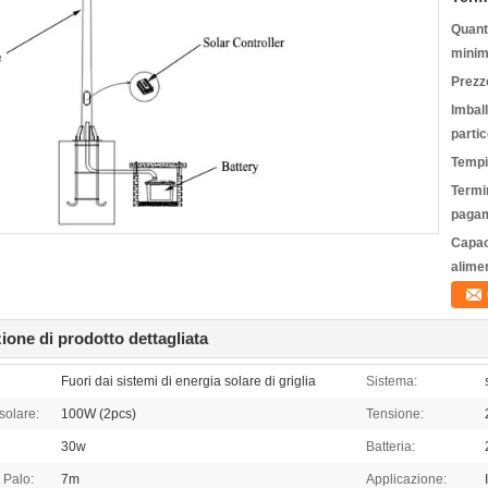
Quanti
minim
Prezz
Imbal
partic
Tempi
Termin
pagam
Capac
alime
ione di prodotto dettagliata
Fuori dai sistemi di energia solare di griglia
Sistema:
solare:
100W (2pcs)
Tensione:
30w
Batteria:
 Palo:
7m
Applicazione: