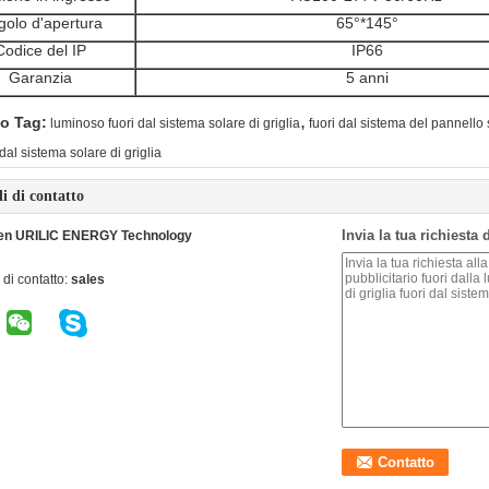
golo d'apertura
65
°*145°
Codice del IP
IP
66
Garanzia
5 anni
,
o Tag:
luminoso fuori dal sistema solare di griglia
fuori dal sistema del pannello s
 dal sistema solare di griglia
li di contatto
Invia la tua richiesta
en URILIC ENERGY Technology
di contatto:
sales