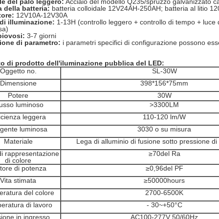
le del palo leggero:
Acciaio del modello Q235/spruzzo galvanizzato c
 della batteria:
batteria colloidale 12V24AH-250AH; batteria al liti
ore:
12V10A-12V30A
i illuminazione:
1-13H (controllo leggero + controllo di tempo + luce 
sa)
piovosi:
3-7 giorni
ione di parametro:
i parametri specifici di configurazione possono ess
to di prodotto dell'iluminazione pubblica del LED
:
Oggetto no.
SL-30W
Dimensione
398*156*75mm
Potere
30
W
usso luminoso
>
3300
LM
icienza leggera
110-120 lm/W
gente luminosa
3030 o
su misura
Materiale
Lega di alluminio di fusione sotto pressione di 
di rappresentazione
≥
70del
Ra
di colore
tore di potenza
≥
0,9
6del
PF
Vita stimata
≥
50000hours
ratura del colore
2700-6500K
eratura di lavoro
-
30
~+50°C
ione in ingresso
AC100-277V 50/60Hz