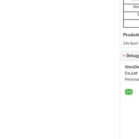
An
Prodott
24v fuori
Dettag
ShenZh
Co.,Ltd
Persona 