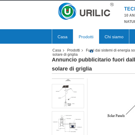
TEC
10 AN
NATU
Casa
Prodotti
Chi siamo
Casa
Prodotti
Fuori dai sistemi di energia sol
solare di griglia
Annuncio pubblicitario fuori dall
solare di griglia