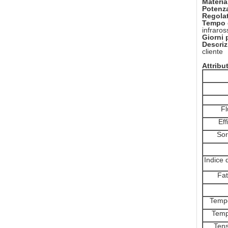
Materia
Potenza
Regolat
Tempo d
infraros
Giorni 
Descriz
cliente
Attribu
Fl
Eff
Sor
Indice 
Fat
Tempe
Temp
Tens