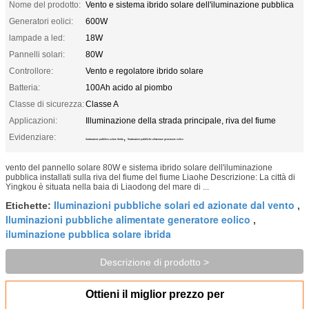
Nome del prodotto:
Vento e sistema ibrido solare dell'iluminazione pubblica
Generatori eolici:
600W
lampade a led:
18W
Pannelli solari:
80W
Controllore:
Vento e regolatore ibrido solare
Batteria:
100Ah acido al piombo
Classe di sicurezza:
Classe A
Applicazioni:
Illuminazione della strada principale, riva del fiume
Evidenziare:
,
iluminazione pubblica solare ibrida
Iluminazioni pubbliche alimentate generatore eolico
vento del pannello solare 80W e sistema ibrido solare dell'iluminazione
pubblica installati sulla riva del fiume del fiume Liaohe Descrizione: La città di
Yingkou è situata nella baia di Liaodong del mare di ...
Iluminazioni pubbliche solari ed azionate dal vento
Etichette:
,
Iluminazioni pubbliche alimentate generatore eolico
,
iluminazione pubblica solare ibrida
Descrizione di prodotto >
Ottieni il miglior prezzo per