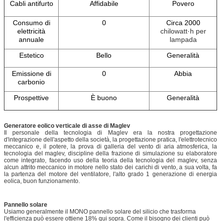
Cabli antifurto
Affidabile
Povero
Consumo di
0
Circa 2000
elettricità
chilowatt·h per
annuale
lampada
Estetico
Bello
Generalità
Emissione di
0
Abbia
carbonio
Prospettive
È buono
Generalità
Generatore eolico verticale di asse di Maglev
Il personale della tecnologia di Maglev era la nostra progettazione
d'integrazione dell'aspetto della società, la progettazione pratica, l'elettrotecnico
meccanico e, il potere, la prova di galleria del vento di aria atmosferica, la
tecnologia del maglev, discipline della frazione di simulazione su elaboratore
come integrato, facendo uso della teoria della tecnologia del maglev, senza
alcun attrito meccanico in motore nello stato dei carichi di vento, a sua volta, fa
la partenza del motore del ventilatore, l'alto grado 1 generazione di energia
eolica, buon funzionamento.
Pannello solare
Usiamo generalmente il MONO pannello solare del silicio che trasforma
l'efficienza può essere ottiene 18% qui sopra. Come il bisogno dei clienti può