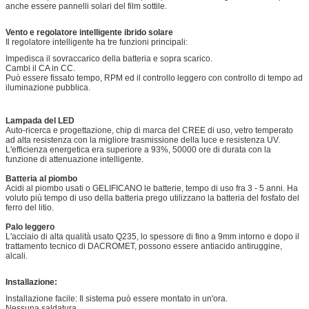
anche essere pannelli solari del film sottile.
Vento e regolatore intelligente ibrido solare
Il regolatore intelligente ha tre funzioni principali:
Impedisca il sovraccarico della batteria e sopra scarico.
Cambi il CA in CC.
Può essere fissato tempo, RPM ed il controllo leggero con controllo di tempo ad
iluminazione pubblica.
Lampada del LED
Auto-ricerca e progettazione, chip di marca del CREE di uso, vetro temperato
ad alta resistenza con la migliore trasmissione della luce e resistenza UV.
L'efficienza energetica era superiore a 93%, 50000 ore di durata con la
funzione di attenuazione intelligente.
Batteria al piombo
Acidi al piombo usati o GELIFICANO le batterie, tempo di uso fra 3 - 5 anni. Ha
voluto più tempo di uso della batteria prego utilizzano la batteria del fosfato del
ferro del litio.
Palo leggero
L'acciaio di alta qualità usato Q235, lo spessore di fino a 9mm intorno e dopo il
trattamento tecnico di DACROMET, possono essere antiacido antiruggine,
alcali.
Installazione:
Installazione facile: Il sistema può essere montato in un'ora.
Nessuna saldatura.