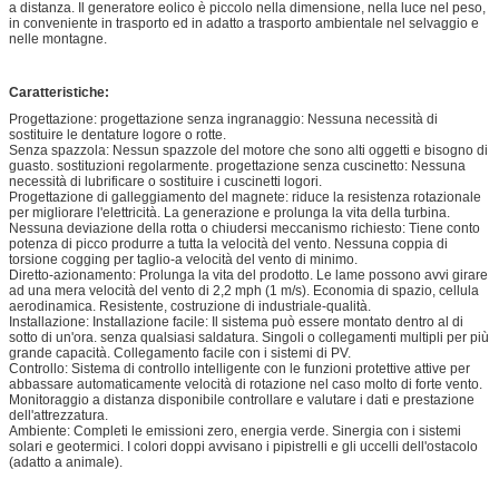
a distanza. Il generatore eolico è piccolo nella dimensione, nella luce nel peso,
in conveniente in trasporto ed in adatto a trasporto ambientale nel selvaggio e
nelle montagne.
Caratteristiche:
Progettazione: progettazione senza ingranaggio: Nessuna necessità di
sostituire le dentature logore o rotte.
Senza spazzola: Nessun spazzole del motore che sono alti oggetti e bisogno di
guasto. sostituzioni regolarmente. progettazione senza cuscinetto: Nessuna
necessità di lubrificare o sostituire i cuscinetti logori.
Progettazione di galleggiamento del magnete: riduce la resistenza rotazionale
per migliorare l'elettricità. La generazione e prolunga la vita della turbina.
Nessuna deviazione della rotta o chiudersi meccanismo richiesto: Tiene conto
potenza di picco produrre a tutta la velocità del vento. Nessuna coppia di
torsione cogging per taglio-a velocità del vento di minimo.
Diretto-azionamento: Prolunga la vita del prodotto. Le lame possono avvi girare
ad una mera velocità del vento di 2,2 mph (1 m/s). Economia di spazio, cellula
aerodinamica. Resistente, costruzione di industriale-qualità.
Installazione: Installazione facile: Il sistema può essere montato dentro al di
sotto di un'ora. senza qualsiasi saldatura. Singoli o collegamenti multipli per più
grande capacità. Collegamento facile con i sistemi di PV.
Controllo: Sistema di controllo intelligente con le funzioni protettive attive per
abbassare automaticamente velocità di rotazione nel caso molto di forte vento.
Monitoraggio a distanza disponibile controllare e valutare i dati e prestazione
dell'attrezzatura.
Ambiente: Completi le emissioni zero, energia verde. Sinergia con i sistemi
solari e geotermici. I colori doppi avvisano i pipistrelli e gli uccelli dell'ostacolo
(adatto a animale).