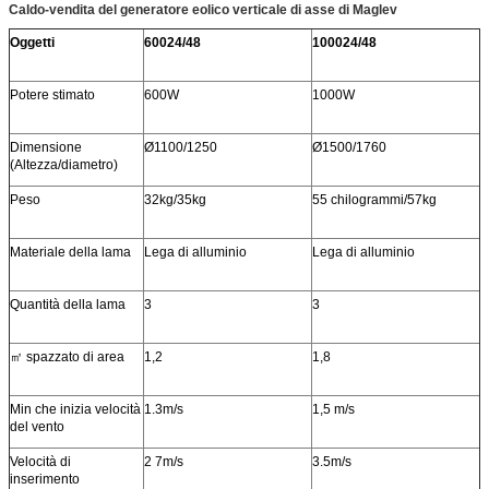
Caldo-vendita del generatore eolico verticale di asse di Maglev
Oggetti
60024/48
100024/48
Potere stimato
600W
1000W
Dimensione
Ø1100/1250
Ø1500/1760
(Altezza/diametro)
Peso
32kg/35kg
55 chilogrammi/57kg
Materiale della lama
Lega di alluminio
Lega di alluminio
Quantità della lama
3
3
㎡ spazzato di area
1,2
1,8
Min che inizia velocità
1.3m/s
1,5 m/s
del vento
Velocità di
2 7m/s
3.5m/s
inserimento