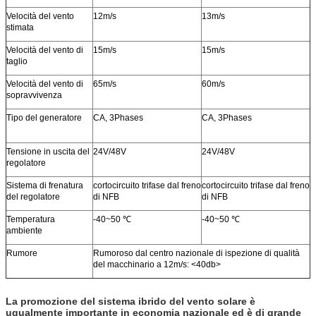
Velocità del vento
12m/s
13m/s
stimata
Velocità del vento di
15m/s
15m/s
taglio
Velocità del vento di
65m/s
60m/s
sopravvivenza
Tipo del generatore
CA, 3Phases
CA, 3Phases
Tensione in uscita del
24V/48V
24V/48V
regolatore
Sistema di frenatura
cortocircuito trifase dal freno
cortocircuito trifase dal freno
del regolatore
di NFB
di NFB
Temperatura
-40~50 ℃
-40~50 ℃
ambiente
Rumore
Rumoroso dal centro nazionale di ispezione di qualità
del macchinario a 12m/s: <40db>
La promozione del sistema ibrido del vento solare è
ugualmente importante in economia nazionale ed è di grande