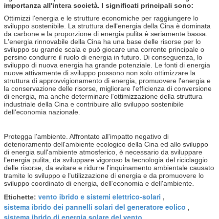
importanza all'intera società. I significati principali sono:
Ottimizzi l'energia e le strutture economiche per raggiungere lo
sviluppo sostenibile. La struttura dell'energia della Cina è dominata
da carbone e la proporzione di energia pulita è seriamente bassa.
L'energia rinnovabile della Cina ha una base delle risorse per lo
sviluppo su grande scala e può giocare una corrente principale o
persino condurre il ruolo di energia in futuro. Di conseguenza, lo
sviluppo di nuova energia ha grande potenziale. Le fonti di energia
nuove attivamente di sviluppo possono non solo ottimizzare la
struttura di approvvigionamento di energia, promuovere l'energia e
la conservazione delle risorse, migliorare l'efficienza di conversione
di energia, ma anche determinare l'ottimizzazione della struttura
industriale della Cina e contribuire allo sviluppo sostenibile
dell'economia nazionale.
Protegga l'ambiente. Affrontato all'impatto negativo di
deterioramento dell'ambiente ecologico della Cina ed allo sviluppo
di energia sull'ambiente atmosferico, è necessario da sviluppare
l'energia pulita, da sviluppare vigoroso la tecnologia del riciclaggio
delle risorse, da evitare e ridurre l'inquinamento ambientale causato
tramite lo sviluppo e l'utilizzazione di energia e da promuovere lo
sviluppo coordinato di energia, dell'economia e dell'ambiente.
vento ibrido e sistemi elettrico-solari
Etichette:
,
sistema ibrido dei pannelli solari del generatore eolico
,
sistema ibrido di energia solare del vento