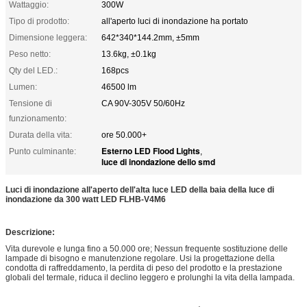
Wattaggio:
300W
Tipo di prodotto:
all'aperto luci di inondazione ha portato
Dimensione leggera:
642*340*144.2mm, ±5mm
Peso netto:
13.6kg, ±0.1kg
Qty del LED.:
168pcs
Lumen:
46500 lm
Tensione di
CA 90V-305V 50/60Hz
funzionamento:
Durata della vita:
ore 50.000+
Esterno LED Flood Lights
Punto culminante:
,
luce di inondazione dello smd
Luci di inondazione all'aperto dell'alta luce LED della baia della luce di
inondazione da 300 watt LED FLHB-V4M6
Descrizione:
Vita durevole e lunga fino a 50.000 ore; Nessun frequente sostituzione delle
lampade di bisogno e manutenzione regolare. Usi la progettazione della
condotta di raffreddamento, la perdita di peso del prodotto e la prestazione
globali del termale, riduca il declino leggero e prolunghi la vita della lampada.