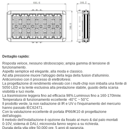
Dettaglio rapido:
Risposta veloce, nessuno stroboscopio; ampia gamma di tensione di
funzionamento.
Aspetto semplice ed elegante, alla moda e classico.
Ad alta pressione muore l'alloggio della lega della fusion d'alluminio.
Anticorrosivo con il processo di elettroforesi.
La progettazione di rendimento elevato con i multi-chip non imballa una fonte di
5050 LED e la lente esclusiva alla prestazione stabile, guasto della scarsa
visibilità e luci morte.
La trasmissione leggera fino ad efficacia 98%.Luminous fino a 160-170lm/w.
Temperatura di funzionamento eccellente -40°C ~ 50°C
Il prodotto verde, la non radiazione di IR e UV o l'inquinamento del mercurio
hanno passato IEC62471.
Con la valutazione eccellente di portata IP66/IK10 di progettazione
dell'alloggio.
Il metodo dell'installazione è opzione da fissato al muro & dal palo montati
0-10V, sistema di DALI, microonda fanno segno a su richiesta.
Durata della vita oltre 50.000 ore, 5 anni di garanzia.