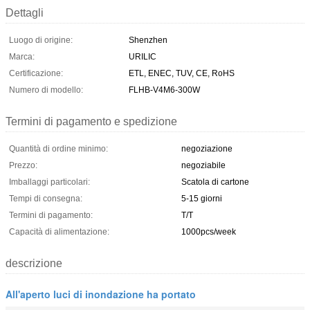
Dettagli
Luogo di origine:
Shenzhen
Marca:
URILIC
Certificazione:
ETL, ENEC, TUV, CE, RoHS
Numero di modello:
FLHB-V4M6-300W
Termini di pagamento e spedizione
Quantità di ordine minimo:
negoziazione
Prezzo:
negoziabile
Imballaggi particolari:
Scatola di cartone
Tempi di consegna:
5-15 giorni
Termini di pagamento:
T/T
Capacità di alimentazione:
1000pcs/week
descrizione
All'aperto luci di inondazione ha portato