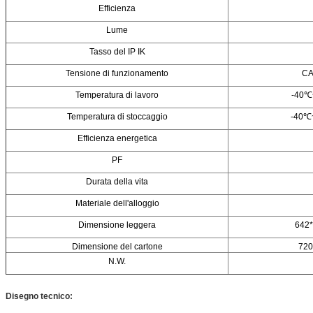
Efficienza
Lume
Tasso del IP IK
Tensione di funzionamento
CA
Temperatura di lavoro
-40℃
Temperatura di stoccaggio
-40℃
Efficienza energetica
PF
Durata della vita
Materiale dell'alloggio
Dimensione leggera
642
Dimensione del cartone
72
N.W.
Disegno tecnico: