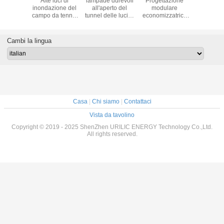
i di
Alte luci di
lampade durevoli
Progettazione
120- le
azione
inondazione del
all'aperto del
modulare
alluminio
o di alta
campo da tennis
tunnel delle luci di
economizzatrice
lumin
nza LED
del lume di RGB
inondazione di
d'energia
all'apert
6000 Lm
300 watt non
250W LED 6000K
principale
luci 
ore di
radiazione di IR o
commerciale di
inondazi
Cambi la lingua
ella vita
UV
illuminazione
1200W
dell'arena di 200
165L
sport di watt
19200
Casa
|
Chi siamo
|
Contattaci
Vista da tavolino
Copyright © 2019 - 2025 ShenZhen URILIC ENERGY Technology Co.,Ltd.
All rights reserved.