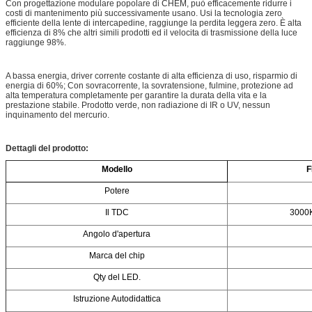
Con progettazione modulare popolare di CHEM, può efficacemente ridurre i
costi di mantenimento più successivamente usano. Usi la tecnologia zero
efficiente della lente di intercapedine, raggiunge la perdita leggera zero. È alta
efficienza di 8% che altri simili prodotti ed il velocita di trasmissione della luce
raggiunge 98%.
A bassa energia, driver corrente costante di alta efficienza di uso, risparmio di
energia di 60%; Con sovracorrente, la sovratensione, fulmine, protezione ad
alta temperatura completamente per garantire la durata della vita e la
prestazione stabile. Prodotto verde, non radiazione di IR o UV, nessun
inquinamento del mercurio.
Dettagli del prodotto:
Modello
F
Potere
Il TDC
3000
Angolo d'apertura
Marca del chip
Qty del LED.
Istruzione Autodidattica