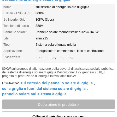
nome:
sul sistema di energia solare di griglia
ENERGIA SOLARE:
80KW
Su Inverter Grid:
30KW (3pcs)
Tensione di uscita:
380V
Pannello solare:
Pannello solare monocristallino 325w-340W
Life:
anni ≥25
Tipo:
Sistema solare legato griglia
Applicazione:
Energia solare commerciale, tetto di costruzione
Evidenziare:
,
sulla griglia e fuori dal sistema solare di griglia
sul corredo del pannello solare di griglia
80KW sul progetto di attenuazione della povertà di assistenza sociale pubblica
del sistema di energia solare di griglia Descrizione: Il 22 gennaio 2018, il
progetto di produzione di energia fotovoltaico 80KW ...
sul corredo del pannello solare di griglia
Etichette:
,
sulla griglia e fuori dal sistema solare di griglia
,
pannello solare sul sistema a griglia
Descrizione di prodotto >
Ottieni il miglior prezzo per