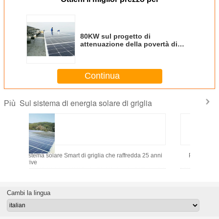
80KW sul progetto di
attenuazione della povertà di
assistenza sociale pubblica del
sistema di energia solare di
griglia
Continua
Sul sistema di energia solare di griglia
Più
e fuori dal sistema solare Smart di griglia che raffredda 25 anni
Pannello so
50KW scrive
Cambi la lingua